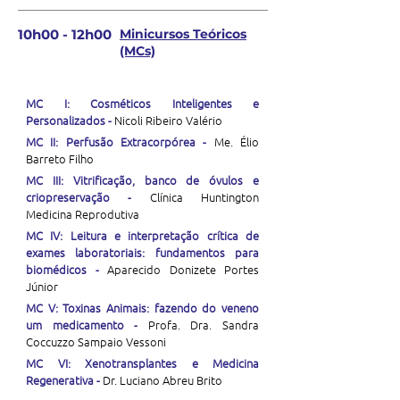
10h00 - 12h00
Minicursos Teóricos
(MCs)
MC I: Cosméticos Inteligentes e
Personalizados -
Nicoli Ribeiro Valério
MC II: Perfusão Extracorpórea -
Me. Élio
Barreto Filho
MC III: Vitrificação, banco de óvulos e
criopreservação -
Clínica Huntington
Medicina Reprodutiva
MC IV: Leitura e interpretação crítica de
exames laboratoriais: fundamentos para
biomédicos -
Aparecido Donizete Portes
Júnior
MC V: Toxinas Animais: fazendo do veneno
um medicamento -
Profa. Dra. Sandra
Coccuzzo Sampaio Vessoni
MC VI: Xenotransplantes e Medicina
Regenerativa -
Dr. Luciano Abreu Brito