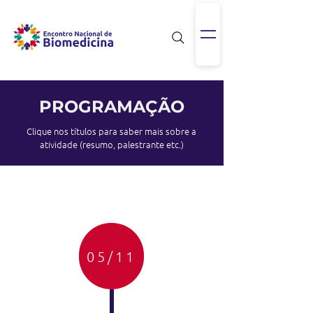
PROGRAMAÇÃO
Clique nos títulos para saber mais sobre a
atividade (resumo, palestrante etc.)
05/11