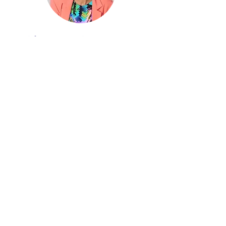
Análise de Flúor em
Amostras Ambientais e
Biológicas
Palestrante: Profa. Dra. Márcia Foster
Mesko
Desafios na Determinação de Flúor
e suas Espécies em Amostras
Ambientais e Biológicas
A determinação de não metais e suas
espécies, particularmente halogênios
como o
flúor, fornece informações cruciais sobre sua
influência em diversas áreas, como nutrição,
saúde e toxicologia. Apesar dos avanços em
instrumentação, a introdução de amostras
geralmente envolve a conversão das
amostras em solução. Os métodos