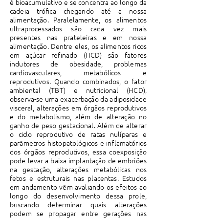
é bioacumulativo e se concentra ao longo da
cadeia trófica chegando até a nossa
alimentação. Paralelamente, os alimentos
ultraprocessados são cada vez mais
presentes nas prateleiras e em nossa
alimentação. Dentre eles, os alimentos ricos
em açúcar refinado (HCD) são fatores
indutores de obesidade, problemas
cardiovasculares, metabólicos e
reprodutivos. Quando combinados, o fator
ambiental (TBT) e nutricional (HCD),
observa-se uma exacerbação da adiposidade
visceral, alterações em órgãos reprodutivos
e do metabolismo, além de alteração no
ganho de peso gestacional. Além de alterar
o ciclo reprodutivo de ratas nulíparas e
parâmetros histopatológicos e inflamatórios
dos órgãos reprodutivos, essa coexposição
pode levar a baixa implantação de embriões
na gestação, alterações metabólicas nos
fetos e estruturais nas placentas. Estudos
em andamento vêm avaliando os efeitos ao
longo do desenvolvimento dessa prole,
buscando determinar quais alterações
podem se propagar entre gerações nas