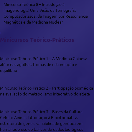
Minicurso Teórico 8 – Introdução à
Imagenologia: Uma Visão da Tomografia
Computadorizada, da Imagem por Ressonância
Magnética e da Medicina Nuclear
Minicursos Teórico-Práticos
Minicurso Teórico-Prático 1 – A Medicina Chinesa
além das agulhas: formas de estimulação e
equilíbrio
Minicurso Teórico-Prático 2 – Participação biomédica
na avaliação do metabolismo integrativo do atleta
Minicurso Teórico-Prático 3 – Bases da Cultura
Celular Animal Introdução à Bioinformática:
estrutura de genes, variabilidade genética em
humanos e uso de bancos de dados biológicos