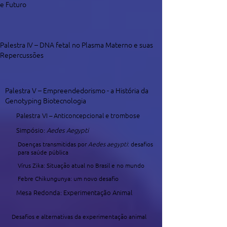
e Futuro
Palestra IV – DNA fetal no Plasma Materno e suas
Repercussões
Palestra V – Empreendedorismo - a História da
Genotyping Biotecnologia
Palestra VI – Anticoncepcional e trombose
Simpósio:
Aedes Aegypti
Doenças transmitidas por
Aedes aegypti
: desafios
para saúde pública
Vírus Zika: Situação atual no Brasil e no mundo
Febre Chikungunya: um novo desafio
Mesa Redonda: Experimentação Animal
Desafios e alternativas da experimentação animal