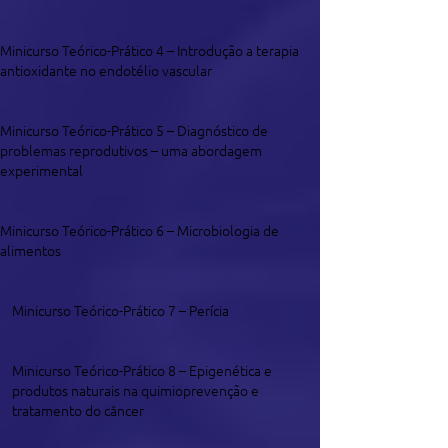
Minicurso Teórico-Prático 4 – Introdução a terapia
antioxidante no endotélio vascular
Minicurso Teórico-Prático 5 – Diagnóstico de
problemas reprodutivos – uma abordagem
experimental
Minicurso Teórico-Prático 6 – Microbiologia de
alimentos
Minicurso Teórico-Prático 7 – Perícia
Minicurso Teórico-Prático 8 – Epigenética e
produtos naturais na quimioprevenção e
tratamento do câncer