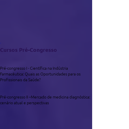
Cursos Pré-Congresso
Pré-congresso I - Científica na Indústria
Farmacêutica: Quais as Oportunidades para os
Profissionais da Saúde?
Pré-congresso II –Mercado de medicina diagnóstica:
cenário atual e perspectivas