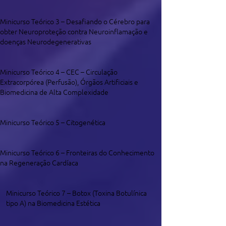
Minicurso Teórico 3 – Desafiando o Cérebro para
obter Neuroproteção contra Neuroinflamação e
doenças Neurodegenerativas
Minicurso Teórico 4 – CEC – Circulação
Extracorpórea (Perfusão), Órgãos Artificiais e
Biomedicina de Alta Complexidade
Minicurso Teórico 5 – Citogenética
Minicurso Teórico 6 – Fronteiras do Conhecimento
na Regeneração Cardíaca
Minicurso Teórico 7 – Botox (Toxina Botulínica
tipo A) na Biomedicina Estética