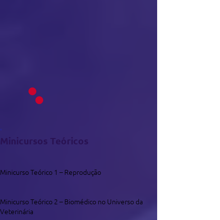
Minicursos Teóricos
Minicurso Teórico 1 – Reprodução
Minicurso Teórico 2 – Biomédico no Universo da
Veterinária